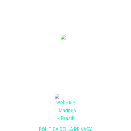
2005 Laurea in Canto con la Soprano Mildela D’Amico
presso il Conservatorio „Lucio Campiani“ di Mantova.
©2012-2023 Lirica International. Tutti i diritti riservati
POLITICA DELLA PRIVACY