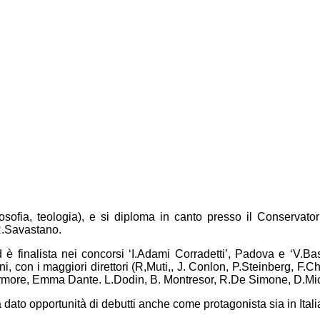
filosofia, teologia), e si diploma in canto presso il Conservat
R.Savastano.
 finalista nei concorsi ‘I.Adami Corradetti’, Padova e ‘V.Basso
liani, con i maggiori direttori (R,Muti,, J. Conlon, P.Steinberg, 
Livermore, Emma Dante. L.Dodin, B. Montresor, R.De Simone, D.Mich
ha dato opportunità di debutti anche come
protagonista
sia in Ital