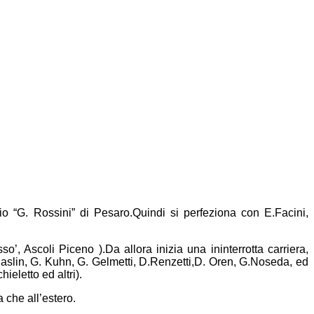
orio “G. Rossini” di Pesaro.Quindi si perfeziona con E.Facini,
’, Ascoli Piceno ).Da allora inizia una ininterrotta carriera,
F.Chaslin, G. Kuhn, G. Gelmetti, D.Renzetti,D. Oren, G.Noseda, ed
ieletto ed altri).
ia che all’estero.