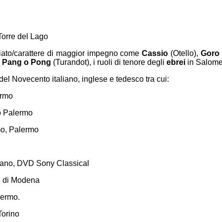
Torre del Lago
ariato/carattere di maggior impegno come
Cassio
(Otello),
Goro
,
Pang o Pong
(Turandot), i ruoli di tenore degli
ebrei
in Salom
i del Novecento italiano, inglese e tedesco tra cui:
ermo
o Palermo
mo, Palermo
 Milano, DVD Sony Classical
ti di Modena
lermo.
Torino