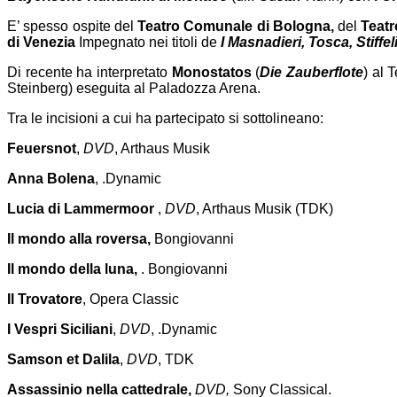
E’ spesso ospite del
Teatro Comunale di Bologna,
del
Teatr
di Venezia
Impegnato
nei titoli de
I Masnadieri, Tosca,
Stiffel
Di recente ha interpretato
Monostatos
(
Die Zauberflote
)
al T
Steinberg) eseguita al Paladozza Arena.
Tra le incisioni a cui ha partecipato si sottolineano:
Feuersnot
,
DVD
, Arthaus Musik
Anna Bolena
, .Dynamic
Lucia di Lammermoor
,
DVD
, Arthaus Musik (TDK)
Il mondo alla roversa,
Bongiovanni
Il mondo della luna,
. Bongiovanni
Il Trovatore
, Opera Classic
I Vespri Siciliani
,
DVD
, .Dynamic
Samson et Dalila
,
DVD
, TDK
Assassinio nella cattedrale,
DVD,
Sony Classical.