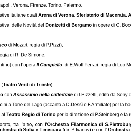
apoli, Verona, Firenze, Torino, Palermo.
stive italiane quali
Arena di Verona
,
Sferisterio di Macerata
,
A
tival delle Novità del
Donizetti di
Bergamo
in opere di C. Boc
neo
di Mozart, regia di P.Pizzi),
regia di R. De Simone,
tino) con l’opera
Il Campiello
, di E.Wolf Ferrari, regia di Leo 
 (
Teatro Verdi
di
Trieste
);
no
con
Assassinio nella cattedrale
di I.Pizzetti, edito da Sony c
cini a Torre del Lago (accanto a D.Dessì e F.Armiliato) per la ba
 al
Teatro Regio di Torino
per la direzione di P.Steinberg e la r
orato, tra l’altro, con
l’Orchestra Filarmonica di S.Pietrobu
rchestra di Sofia e Timisoara
(dir. B.Ivanov) e con l’
Orchestra 