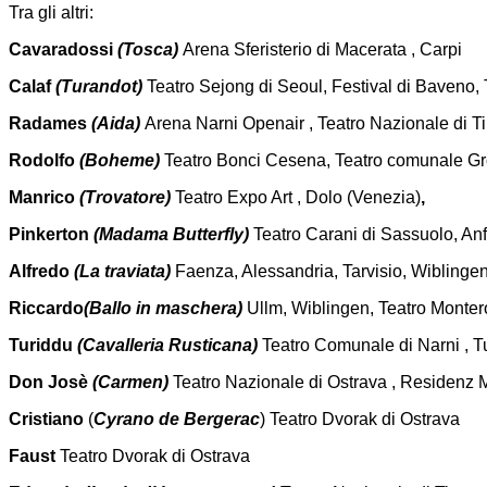
Tra gli altri:
Cavaradossi
(Tosca)
Arena Sferisterio di Macerata , Carpi
Calaf
(Turandot)
Teatro Sejong di Seoul, Festival di Baveno,
Radames
(Aida)
Arena Narni Openair , Teatro Nazionale di T
Rodolfo
(Boheme)
Teatro Bonci Cesena, Teatro comunale Gro
Manrico
(Trovatore)
Teatro Expo Art
, Dolo
(Venezia)
,
Pinkerton
(Madama Butterfly)
Teatro Carani di Sassuolo, Anf
Alfredo
(La traviata)
Faenza, Alessandria, Tarvisio, Wiblingen
Riccardo
(Ballo in maschera)
Ullm, Wiblingen, Teatro Monter
Turiddu
(Cavalleria Rusticana)
Teatro Comunale di Narni , Tu
Don Josè
(Carmen)
Teatro Nazionale di Ostrava , Residenz
Cristiano
(
Cyrano de Bergerac
) Teatro Dvorak di Ostrava
Faust
Teatro Dvorak di Ostrava