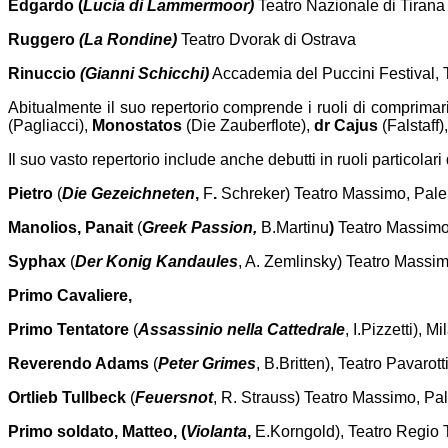
Edgardo (
Lucia di Lammermoor)
Teatro Nazionale di Tirana
Ruggero
(La Rondine)
Teatro Dvorak di Ostrava
Rinuccio
(Gianni Schicchi)
Accademia del Puccini Festival, 
Abitualmente il suo repertorio comprende i ruoli di comprim
(Pagliacci),
Monostatos
(Die Zauberflote),
dr Cajus
(Falstaff)
Il suo vasto repertorio include anche debutti in ruoli particolar
Pietro
(
Die Gezeichneten
,
F
.
Schreker) Teatro Massimo, Pal
Manolios, Panait
(
Greek Passion,
B.Martinu
)
Teatro Massim
Syphax
(
Der Konig Kandaules
, A. Zemlinsky) Teatro Massi
Primo Cavaliere,
Primo Tentatore
(
Assassinio nella Cattedrale
, I.Pizzetti),
Reverendo Adams
(
Peter Grimes
, B.Britten), Teatro Pavarot
Ortlieb Tullbeck
(
Feuersnot
, R. Strauss) Teatro Massimo, Pa
Primo soldato, Matteo, (
Violanta
,
E.Korngold), Teatro Regio 