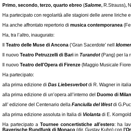
Primo, secondo, terzo, quarto ebreo
(
Salome
,
R.Strauss)
,
N
Ha partecipato con regolarità alle stagioni delle arene liriche e
Ha anche affrontato repertorio di
musica contemporanea
(Fes
Ha, tra l’altro, inaugurato:
Il
Teatro delle Muse di Ancona
(‘Gran Sacerdote’ nell
Idome
Il nuovo
Teatro Petruzzelli di Bari
in
Turandot
(Pang) per la 
Il nuovo
Teatro dell’Opera di Firenze
(Maggio Musicale Fioren
Ha partecipato:
alla prima edizione di
Das Liebesverbot
di R. Wagner in italia
alla prima edizione di un’opera all’interno del
Duomo di Mila
all’ edizione del Centenario della
Fanciulla del West
di G.Puc
alla prima edizione assoluta in Italia di
Violanta
di E. Korngold
Ha partecipato a
Tournee concertistiche all’estero
: ha lav
Bayerische Rundfunk di Monaco
(dir. Gustav Kuhn) con
l’O