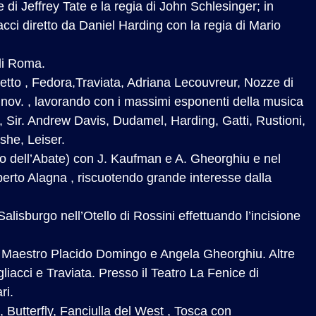
 di Jeffrey Tate e la regia di John Schlesinger; in
acci diretto da Daniel Harding con la regia di Mario
 di Roma.
goletto , Fedora,Traviata, Adriana Lecouvreur, Nozze di
dunov. , lavorando con i massimi esponenti della musica
, Sir. Andrew Davis, Dudamel, Harding, Gatti, Rustioni,
oshe, Leiser.
lo dell’Abate) con J. Kaufman e A. Gheorghiu e nel
oberto Alagna , riscuotendo grande interesse dalla
Salisburgo nell’Otello di Rossini effettuando l’incisione
l Maestro Placido Domingo e Angela Gheorghiu. Altre
liacci e Traviata. Presso il Teatro La Fenice di
ri.
, Butterfly, Fanciulla del West , Tosca con