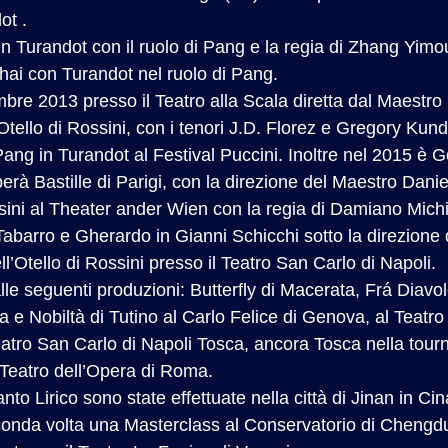
ot .
n Turandot con il ruolo di Pang e la regia di Zhang Yim
hai con Turandot nel ruolo di Pang.
bre 2013 presso il Teatro alla Scala diretta dal Maestro 
Otello di Rossini, con i tenori J.D. Florez e Gregory Ku
ang in Turandot al Festival Puccini. Inoltre nel 2015 è Go
erà Bastille di Parigi, con la direzione del Maestro Dani
sini al Theater ander Wien con la regia di Damiano Michi
barro e Gherardo in Gianni Schicchi sotto la direzione di
’Otello di Rossini presso il Teatro San Carlo di Napoli.
 alle seguenti produzioni: Butterfly di Macerata, Frá Dia
 e Nobiltà di Tutino al Carlo Felice di Genova, al Teatro
atro San Carlo di Napoli Tosca, ancora Tosca nella tour
Teatro dell’Opera di Roma.
o Lirico sono state effettuate nella città di Jinan in Cin
econda volta una Masterclass al Conservatorio di Chengdu