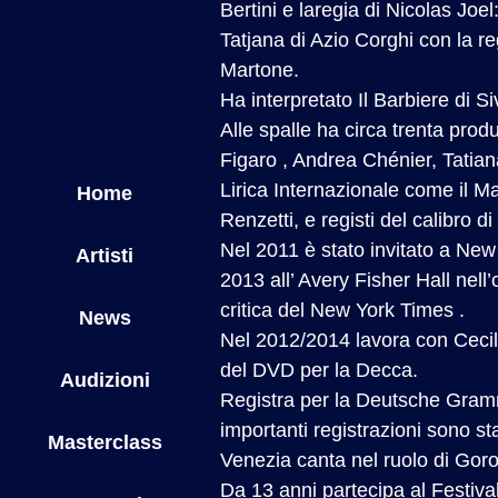
Bertini e laregia di Nicolas Joe
Tatjana di Azio Corghi con la re
Martone.
Ha interpretato Il Barbiere di S
Alle spalle ha circa trenta prod
Figaro , Andrea Chénier, Tatian
Lirica Internazionale come il M
Home
Renzetti, e registi del calibro di
Nel 2011 è stato invitato a New
Artisti
2013 all’ Avery Fisher Hall nell
critica del New York Times .
News
Nel 2012/2014 lavora con Cecilia
del DVD per la Decca.
Audizioni
Registra per la Deutsche Gramm
importanti registrazioni sono st
Masterclass
Venezia canta nel ruolo di Goro
Da 13 anni partecipa al Festival