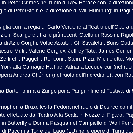
l: in Peter Grimes nel ruolo di Rev.Horace con la direzione
gia di PeterStein e la direzione di Will Humburg; in Pagli
iviglia con la regia di Carlo Verdone al Teatro dell’Opera
uzioni Scaligere , tra le più recenti Otello di Rossini, Ri
a di Azio Corghi, Volpe Astuta , Gli Stivaletti , Boris Go
aestro Muti , Valerie Gergiev, Jeffrey Tate, James Conlon
 Zeffirelli, Puggelli, Ronconi , Stein, Pizzi, Michieletto, M
 York alla Carnagie Hall per Adriana Lecouvreur (nel ruo
’opera Andrea Chénier (nel ruolo dell’Incredibile), con R
 Bartoli prima a Zurigo poi a Parigi infine al Festival di 
ophon a Bruxelles la Fedora nel ruolo di Desirée con i
ate effetuate dal Teatro Alla Scala in Nozze di Figaro, Pag
 in Butterfly e Donna Pasqua nel Campiello di Wolf Ferra
 di Puccini a Torre del Lago (LU) nelle opere di Turandot