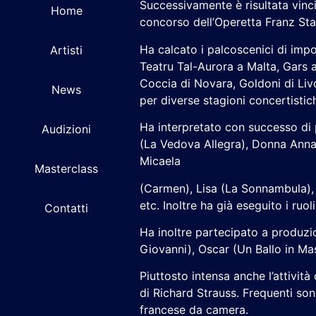
Successivamente è risultata vinci
Home
concorso dell’Operetta Franz Stan
Ha calcato i palcoscenici di impo
Artisti
Teatru Tal-Aurora a Malta, Gars a
Coccia di Novara, Goldoni di Livo
News
per diverse stagioni concertistic
Ha interpretato con successo di p
Audizioni
(La Vedova Allegra), Donna Anna 
Micaela
Masterclass
(Carmen), Lisa (La Sonnambula), M
etc. Inoltre ha già eseguito i ruo
Contatti
Ha inoltre partecipato a produzi
Giovanni), Oscar (Un Ballo in Ma
Piuttosto intensa anche l’attivi
di Richard Strauss. Frequenti so
francese da camera.