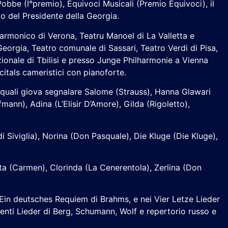
Pobbe (I°premio), Equivoci Musicali (Premio Equivoci), il
io del Presidente della Georgia.
larmonico di Verona, Teatru Manoel di La Valletta e
Georgia, Teatro comunale di Sassari, Teatro Verdi di Pisa,
azionale di Tbilisi e presso Junge Philharmonie a Vienna
citals cameristici con pianoforte.
 i quali giova segnalare Salome (Strauss), Hanna Glawari
nn), Adina (L’Elisir D’Amore), Gilda (Rigoletto),
i Siviglia), Norina (Don Pasquale), Die Kluge (Die Kluge),
ta (Carmen), Clorinda (La Cenerentola), Zerlina (Don
 Ein deutsches Requiem di Brahms, e nei Vier Letze Lieder
enti Lieder di Berg, Schumann, Wolf e repertorio russo e