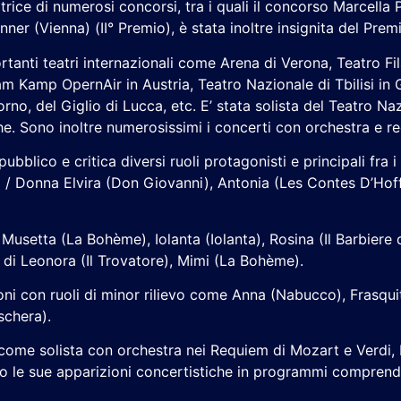
trice di numerosi concorsi, tra i quali il concorso Marcella 
ner (Vienna) (II° Premio), è stata inoltre insignita del Prem
rtanti teatri internazionali come Arena di Verona, Teatro Fi
m Kamp OpernAir in Austria, Teatro Nazionale di Tbilisi in 
rno, del Giglio di Lucca, etc. E’ stata solista del Teatro N
he. Sono inoltre numerosissimi i concerti con orchestra e re
ubblico e critica diversi ruoli protagonisti e principali fra
/ Donna Elvira (Don Giovanni), Antonia (Les Contes D’Hoffma
usetta (La Bohème), Iolanta (Iolanta), Rosina (Il Barbiere d
li di Leonora (Il Trovatore), Mimi (La Bohème).
oni con ruoli di minor rilievo come Anna (Nabucco), Frasqui
schera).
tà come solista con orchestra nei Requiem di Mozart e Verdi,
no le sue apparizioni concertistiche in programmi comprend