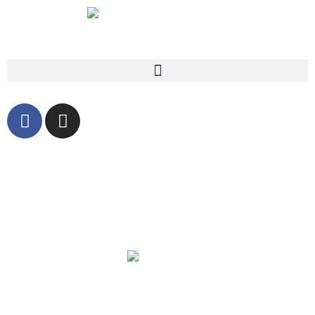
Ivan Defabiani
Tenore