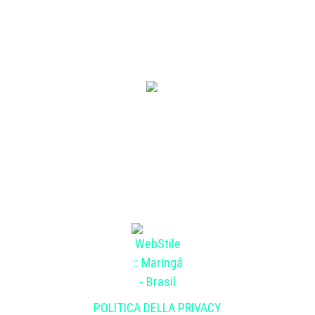
Theater e Aschkelon Performing Art Concerto a Okazaki
(Japan)
©2012-2023 Lirica International. Tutti i diritti riservati
POLITICA DELLA PRIVACY