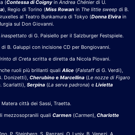
a (
Contessa di Coigny
in
Andrea Chénier
di U.
va
), Regio di Torino (
Miss
Rowan
in
The little sweep
di B.
Bruxelles al Teatro Bunkamura di Tokyo (
Donna Elvira
in
Murgia sul Don Giovanni.
 inaspettato
di G. Paisiello per il Salzburger Festspiele.
a
di B. Galuppi con incisione CD per Bongiovanni.
birinto di Creta
scritta e diretta da Nicola Piovani.
nche ruoli più brillanti quali
Alice
(
Falstaff
di G. Verdi),
. Donizetti),
Cherubino
e
Marcellina
(
Le nozze di Figaro
. Scarlatti),
Serpina
(
La serva padrona
) e
Livietta
 Matera città dei Sassi, Traetta.
oli mezzosopranili quali
Carmen
(
Carmen
),
Charlotte
Ono, P. Steinberg, S. Ranzani, O. Lyniv, B. Venezi, A.