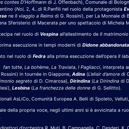
s contes D’Hoffmann
di J. Offenbach), Comunale di Bologn
entino (
Noi,
2, 4…di R.Panfili nel ruolo della protagonista
E
ese
ne
Il viaggio a Reims
di G. Rossini), per La Monnaie di 
ena Sferisterio di Macerata per uno spettacolo di Michela 
tecipa nel ruolo di
Vespina
all’allestimento de
Il matrimonio
 prima esecuzione in tempi moderni di
Didone abbandonat
ato nel ruolo di
Fedra
alla prima esecuzione dell’opera
Il la
 fan tutte
,
La bohème
,
La Traviata
,
I
Pagliacci
, interpreta a
 Rossini) in tournée in Giappone,
Adina
(
L’elisir d’amore
di G
rimonio segreto
di D. Cimarosa),
Dirindina
(
La Dirindina
di D
lesi),
Lesbina
(
La franchezza delle donne
di G. Sellitto).
ionali AsLiCo, Comunità Europea A. Belli di Spoleto, Velluti,
e della propria voce, negli ultimi anni si è avvicinata a ru
.
i direttori d’orchestra R. Muti, B. Campanella, C. Desderi, K. 