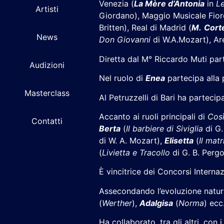
Venezia (
La Mère d’Antonia
in
Le
Artisti
Giordano), Maggio Musicale Fior
Britten), Real di Madrid (
M.
Cort
News
Don Giovanni
di W.A.Mozart), Ar
Diretta dal M° Riccardo Muti par
Audizioni
Nel ruolo di
Enea
partecipa alla
Masterclass
Al Petruzzelli di Bari ha partecip
Accanto ai ruoli principali di
Così
Contatti
Berta
(
Il barbiere di Siviglia
di G.
di W. A. Mozart),
Elisetta
(
Il mat
(
Livietta e Tracollo
di G. B. Pergo
È vincitrice dei Concorsi Internaz
Assecondando l’evoluzione natural
(
Werther
),
Adalgisa
(
Norma
) ecc
Ha collaborato, tra gli altri, con 